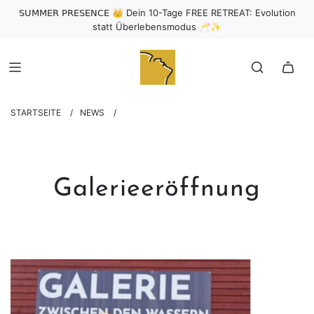
𝖲𝖴𝖬𝖬𝖤𝖱 𝖯𝖱𝖤𝖲𝖤𝖭𝖢𝖤 👑 Dein 10-Tage FREE RETREAT: Evolution
statt Überlebensmodus 🥂✨
STARTSEITE
/
NEWS
/
Galerieeröffnung