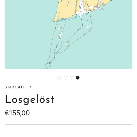
STARTSEITE
/
Losgelöst
€155,00
Sonderpreis
Regulärer
Preis