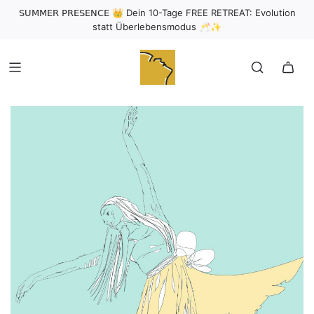
𝖲𝖴𝖬𝖬𝖤𝖱 𝖯𝖱𝖤𝖲𝖤𝖭𝖢𝖤 👑 Dein 10-Tage FREE RETREAT: Evolution
statt Überlebensmodus 🥂✨