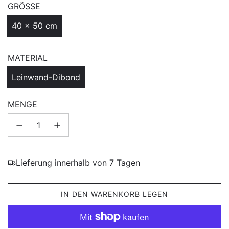
GRÖSSE
40 x 50 cm
MATERIAL
Leinwand-Dibond
MENGE
Lieferung innerhalb von 7 Tagen
L
IN DEN WARENKORB LEGEN
A
D
E