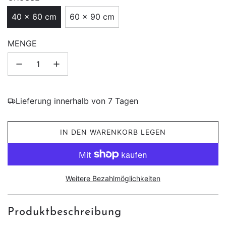
40 × 60 cm
60 × 90 cm
MENGE
Lieferung innerhalb von 7 Tagen
L
IN DEN WARENKORB LEGEN
A
D
E
N
Weitere Bezahlmöglichkeiten
.
.
.
Produktbeschreibung