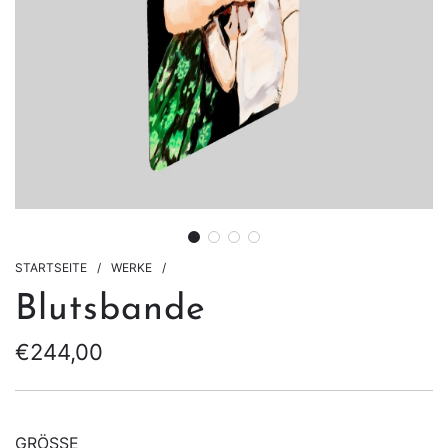
STARTSEITE
/
WERKE
/
Blutsbande
€244,00
Sonderpreis
Regulärer
Preis
GRÖSSE