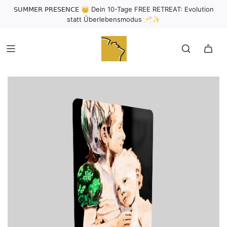
𝖲𝖴𝖬𝖬𝖤𝖱 𝖯𝖱𝖤𝖲𝖤𝖭𝖢𝖤 👑 Dein 10-Tage FREE RETREAT: Evolution
statt Überlebensmodus 🥂✨