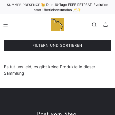
𝖲𝖴𝖬𝖬𝖤𝖱 𝖯𝖱𝖤𝖲𝖤𝖭𝖢𝖤 👑 Dein 10-Tage FREE RETREAT: Evolution
statt Überlebensmodus 🥂✨
FILTERN UND SORTIEREN
Es tut uns leid, es gibt keine Produkte in dieser
Sammlung
Post vom Steg.